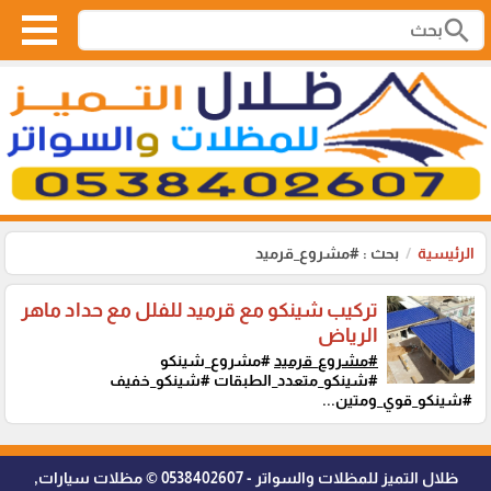
search
الرئيسية
بحث : #مشروع_قرميد
تركيب شينكو مع قرميد للفلل مع حداد ماهر
الرياض
#مشروع_قرميد
#مشروع_شينكو
#شينكو_متعدد_الطبقات #شينكو_خفيف
#شينكو_قوي_ومتين...
ظلال التميز للمظلات والسواتر - 0538402607 © مظلات سيارات,