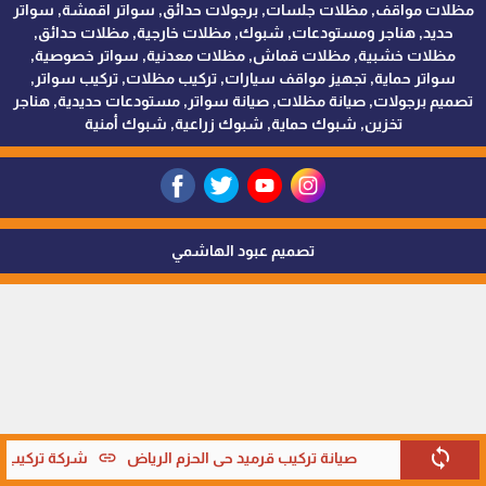
مظلات مواقف, مظلات جلسات, برجولات حدائق, سواتر اقمشة, سواتر
حديد, هناجر ومستودعات, شبوك, مظلات خارجية, مظلات حدائق,
مظلات خشبية, مظلات قماش, مظلات معدنية, سواتر خصوصية,
سواتر حماية, تجهيز مواقف سيارات, تركيب مظلات, تركيب سواتر,
تصميم برجولات, صيانة مظلات, صيانة سواتر, مستودعات حديدية, هناجر
تخزين, شبوك حماية, شبوك زراعية, شبوك أمنية
تصميم عبود الهاشمي
sync
link
صيانة تركيب قرميد حي الحزم الرياض
شركة تركيب قر