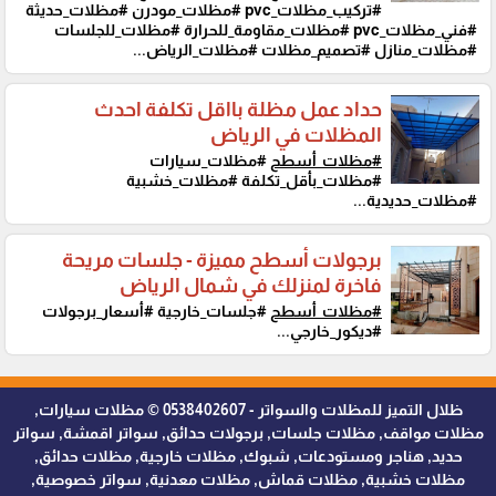
#تركيب_مظلات_pvc #مظلات_مودرن #مظلات_حديثة
#فني_مظلات_pvc #مظلات_مقاومة_للحرارة #مظلات_للجلسات
#مظلات_منازل #تصميم_مظلات #مظلات_الرياض...
حداد عمل مظلة بااقل تكلفة احدث
المظلات في الرياض
#مظلات_أسطح
#مظلات_سيارات
#مظلات_بأقل_تكلفة #مظلات_خشبية
#مظلات_حديدية...
برجولات أسطح مميزة - جلسات مريحة
فاخرة لمنزلك في شمال الرياض
#مظلات_أسطح
#جلسات_خارجية #أسعار_برجولات
#ديكور_خارجي...
ظلال التميز للمظلات والسواتر - 0538402607 © مظلات سيارات,
مظلات مواقف, مظلات جلسات, برجولات حدائق, سواتر اقمشة, سواتر
حديد, هناجر ومستودعات, شبوك, مظلات خارجية, مظلات حدائق,
مظلات خشبية, مظلات قماش, مظلات معدنية, سواتر خصوصية,