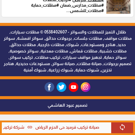
#مظلات_مدارس_ضمان #مظلات_حماية
#مظلات_للشمس...
ظلال التميز للمظلات والسواتر - 0538402607 © مظلات سيارات,
مظلات مواقف, مظلات جلسات, برجولات حدائق, سواتر اقمشة, سواتر
حديد, هناجر ومستودعات, شبوك, مظلات خارجية, مظلات حدائق,
مظلات خشبية, مظلات قماش, مظلات معدنية, سواتر خصوصية,
سواتر حماية, تجهيز مواقف سيارات, تركيب مظلات, تركيب سواتر,
تصميم برجولات, صيانة مظلات, صيانة سواتر, مستودعات حديدية, هناجر
تخزين, شبوك حماية, شبوك زراعية, شبوك أمنية
تصميم عبود الهاشمي
sync
link
صيانة تركيب قرميد حي الحزم الرياض
شركة تركيب قر