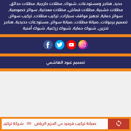
حديد, هناجر ومستودعات, شبوك, مظلات خارجية, مظلات حدائق,
مظلات خشبية, مظلات قماش, مظلات معدنية, سواتر خصوصية,
سواتر حماية, تجهيز مواقف سيارات, تركيب مظلات, تركيب سواتر,
تصميم برجولات, صيانة مظلات, صيانة سواتر, مستودعات حديدية, هناجر
تخزين, شبوك حماية, شبوك زراعية, شبوك أمنية
تصميم عبود الهاشمي
sync
link
صيانة تركيب قرميد حي الحزم الرياض
شركة تركيب قر