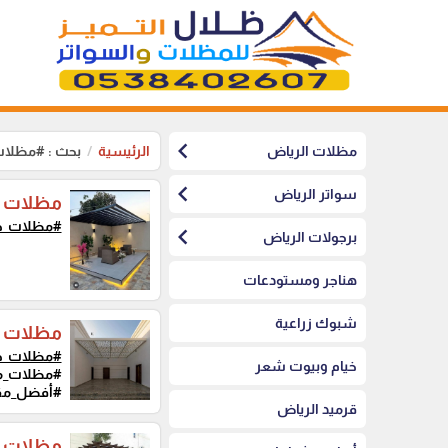
chevron_left
مظلات الرياض
الرئيسية
بحث : #مظلا
chevron_left
سواتر الرياض
مظلات حد
#مظلات_ج
chevron_left
برجولات الرياض
هناجر ومستودعات
شبوك زراعية
مظلات م
#مظلات_ج
خيام وبيوت شعر
#مظلات_مس
#أفضل_مقا
قرميد الرياض
مظلات PVC جلسات مظلات أسطح حديثة الرياض