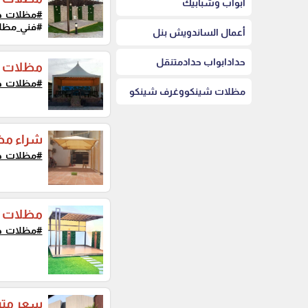
أبواب وشبابيك
#مظلات_ج
#فني_مظلات_pvc #مظلات_مقاومة_للحرارة #مظلات_للجلسات #مظلات_منازل #
أعمال الساندويش بنل
حدادابواب حدادمتنقل
مظلات ه
#مظلات_ج
مظلات شينكووغرف شينكو
شراء مظ
#مظلات_ج
مظلات جلسات PVC مقاومة ل
#مظلات_ج
سعر متر