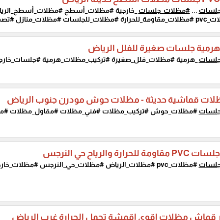
لسات
...
#مظلات_جلسات
تصميم_مظلات #مظلات_الرياض...
رمية جلسات صغيرة للفلل الرياض
لسات
_هرمية #مظلات_فلل_صغيرة #تركيب_مظلات_هرمية #جلسات_خارجية
لات قماشية حديثة - مظلات حوش مودرن جنوب الرياض
لسات
#مظلات_حوش #تركيب_مظلات #فني_مظلات #مقاول_مظلات #مظل
لحرارة والرياح حي النرجس
لسات
#مظلات_pvc #مظلات_الرياض #مظلات_حي_النرجس #مظلات_خارجية...
 قماش مظلات اقوي اقمشة تحمل الحرارة غرب الرياض