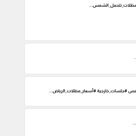
ظلات_تتحمل_الشمس...
س #جلسات_خارجية #أسعار_مظلات_الرياض...
.