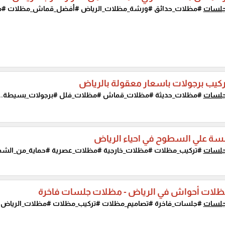
لسات
#مظلات_حدائق #ورشة_مظلات_الرياض #أفضل_قماش_مظلات #م
كيب برجولات باسعار معقولة بالرياض
لسات
#مظلات_حديثة #مظلات_قماش #مظلات_فلل #برجولات_بسيطة...
سة علي السطوح في احياء الرياض
لسات
#تركيب_مظلات #مظلات_خارجية #مظلات_عصرية #حماية_من_الشم
لات أحواش في الرياض - مظلات جلسات فاخرة
لسات
#جلسات_فاخرة #تصاميم_مظلات #تركيب_مظلات #مظلات_الرياض..