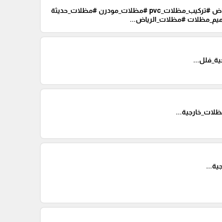
_خارجية #مظلات_أسطح #مظلات_أسطح_الرياض #تركيب_مظلات_pvc #مظلات_مودرن #مظلات_حديثة
_فلل...
ات_خارجية...