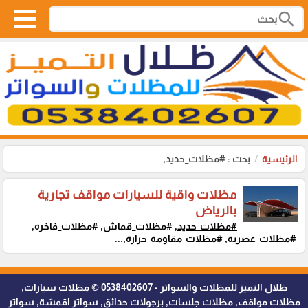
search
الرئيسية
بحث : #مظلات_حديد,
مظلات واقية للسيارات مواقف تجارية
بالرياض
#مظلات_حديد,
#مظلات_قماش, #مظلات_فاخره,
#مظلات_عصرية, #مظلات_مقاومة_حرارة,...
ظلال التميز للمظلات والسواتر - 0538402607 © مظلات سيارات,
مظلات مواقف, مظلات جلسات, برجولات حدائق, سواتر اقمشة, سواتر