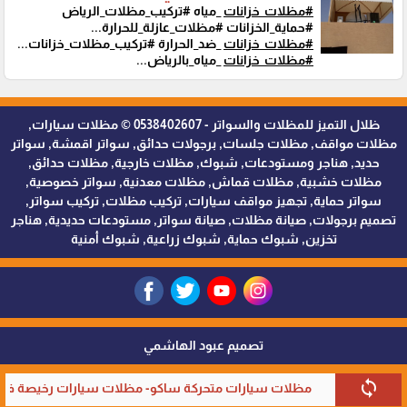
#مظلات_خزانات
_مياه #تركيب_مظلات_الرياض
#حماية_الخزانات #مظلات_عازلة_للحرارة...
#مظلات_خزانات
_ضد_الحرارة #تركيب_مظلات_خزانات...
#مظلات_خزانات
_مياه_بالرياض...
ظلال التميز للمظلات والسواتر - 0538402607 © مظلات سيارات,
مظلات مواقف, مظلات جلسات, برجولات حدائق, سواتر اقمشة, سواتر
حديد, هناجر ومستودعات, شبوك, مظلات خارجية, مظلات حدائق,
مظلات خشبية, مظلات قماش, مظلات معدنية, سواتر خصوصية,
سواتر حماية, تجهيز مواقف سيارات, تركيب مظلات, تركيب سواتر,
تصميم برجولات, صيانة مظلات, صيانة سواتر, مستودعات حديدية, هناجر
تخزين, شبوك حماية, شبوك زراعية, شبوك أمنية
تصميم عبود الهاشمي
sync
مظلات سيارات متحركة ساكو- مظلات سيارات رخيصة في ا