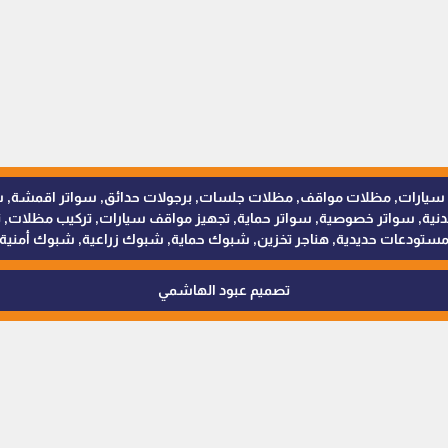
للمظلات والسواتر - 0538402607 © مظلات سيارات, مظلات مواقف, مظلات جلسات, برجولات حدائق
 سواتر خصوصية, سواتر حماية, تجهيز مواقف سيارات, تركيب مظلات, ترك
ستودعات حديدية, هناجر تخزين, شبوك حماية, شبوك زراعية, شبوك أمنية
تصميم عبود الهاشمي