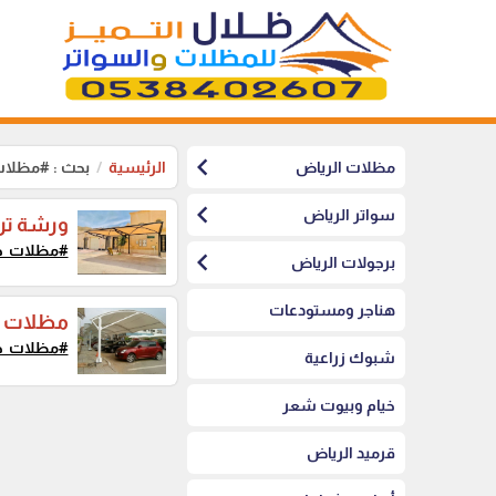
chevron_left
مظلات الرياض
الرئيسية
بحث : #مظلات
chevron_left
سواتر الرياض
ورشة تركيب مظ
#مظلات_خ
chevron_left
برجولات الرياض
هناجر ومستودعات
مظلات ح
#مظلات_خ
شبوك زراعية
خيام وبيوت شعر
قرميد الرياض