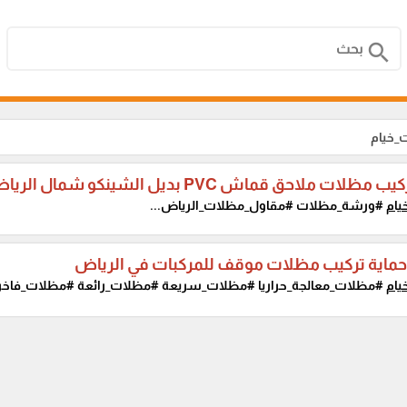
search
_خيام
لات ملاحق قماش PVC بديل الشينكو شمال الرياض
يام
#ورشة_مظلات #مقاول_مظلات_الرياض...
ماية تركيب مظلات موقف للمركبات في الرياض
يام
#مظلات_معالجة_حراريا #مظلات_سريعة #مظلات_رائعة #مظلات_فاخرة