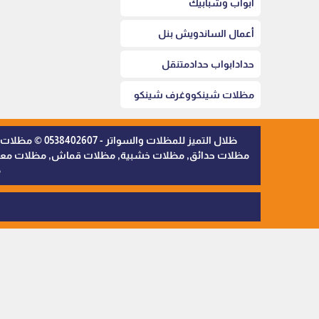
أبواب وشبابيك
أعمال الساندويش بنل
حدادابواب حدادمتنقل
مظلات شينكووغرف شينكو
ظلال التميز 
مظلات حدائق, مظلات خشبية, مظلات قماش, مظلات معدنية,
م