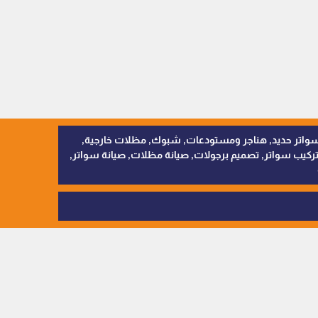
, سواتر اقمشة, سواتر حديد, هناجر ومستودعات, شبوك, مظلات خارجية,
يب سواتر, تصميم برجولات, صيانة مظلات, صيانة سواتر,