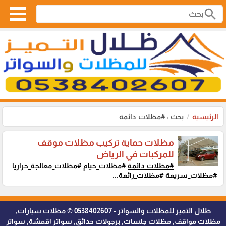
search
الرئيسية
بحث : #مظلات_دائمة
مظلات حماية تركيب مظلات موقف
للمركبات في الرياض
#مظلات_دائمة
#مظلات_خيام #مظلات_معالجة_حراريا
#مظلات_سريعة #مظلات_رائعة...
ظلال التميز للمظلات والسواتر - 0538402607 © مظلات سيارات,
مظلات مواقف, مظلات جلسات, برجولات حدائق, سواتر اقمشة, سواتر