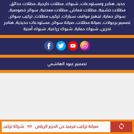
حديد, هناجر ومستودعات, شبوك, مظلات خارجية, مظلات حدائق,
مظلات خشبية, مظلات قماش, مظلات معدنية, سواتر خصوصية,
سواتر حماية, تجهيز مواقف سيارات, تركيب مظلات, تركيب سواتر,
تصميم برجولات, صيانة مظلات, صيانة سواتر, مستودعات حديدية, هناجر
تخزين, شبوك حماية, شبوك زراعية, شبوك أمنية
تصميم عبود الهاشمي
sync
link
صيانة تركيب قرميد حي الحزم الرياض
شركة تركيب قر