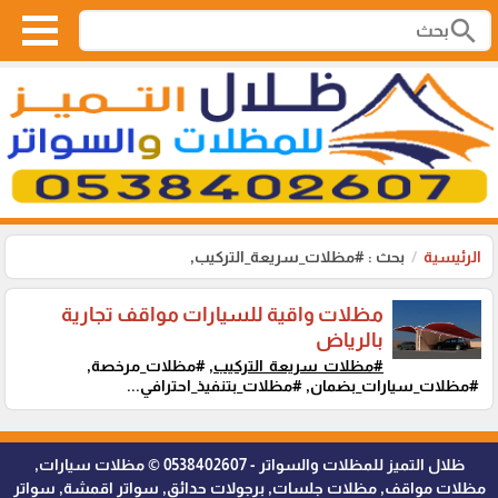
search
الرئيسية
بحث : #مظلات_سريعة_التركيب,
مظلات واقية للسيارات مواقف تجارية
بالرياض
#مظلات_سريعة_التركيب,
#مظلات_مرخصة,
#مظلات_سيارات_بضمان, #مظلات_بتنفيذ_احترافي...
ظلال التميز للمظلات والسواتر - 0538402607 © مظلات سيارات,
مظلات مواقف, مظلات جلسات, برجولات حدائق, سواتر اقمشة, سواتر