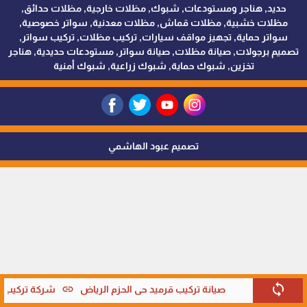
حديد, هناجر ومستودعات, شبوك, مظلات خارجية, مظلات حدائق,
مظلات خشبية, مظلات قماش, مظلات معدنية, سواتر خصوصية,
سواتر حماية, تجهيز مواقف سيارات, تركيب مظلات, تركيب سواتر,
تصميم برجولات, صيانة مظلات, صيانة سواتر, مستودعات حديدية, هناجر
تخزين, شبوك حماية, شبوك زراعية, شبوك أمنية
تصميم عبود الهاشمي
sync
link
صيانة تركيب قرميد حي الحزم الرياض
شركة تركيب قر