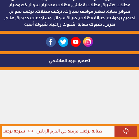
مظلات خشبية, مظلات قماش, مظلات معدنية, سواتر خصوصية,
سواتر حماية, تجهيز مواقف سيارات, تركيب مظلات, تركيب سواتر,
تصميم برجولات, صيانة مظلات, صيانة سواتر, مستودعات حديدية, هناجر
تخزين, شبوك حماية, شبوك زراعية, شبوك أمنية
تصميم عبود الهاشمي
sync
link
صيانة تركيب قرميد حي الحزم الرياض
شركة تركيب قر