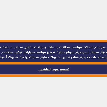
للمظلات والسواتر - 0538402607 © مظلات سيارات, مظلات مواقف, مظلات جلسات, برجولات حدائق
 سواتر خصوصية, سواتر حماية, تجهيز مواقف سيارات, تركيب مظلات, ترك
ستودعات حديدية, هناجر تخزين, شبوك حماية, شبوك زراعية, شبوك أمنية
تصميم عبود الهاشمي