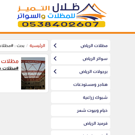
chevron_left
مظلات الرياض
الرئيسية
بحث : #مظلا
chevron_left
سواتر الرياض
مظلات ف
#مظلات_س
chevron_left
برجولات الرياض
هناجر ومستودعات
شبوك زراعية
خيام وبيوت شعر
قرميد الرياض