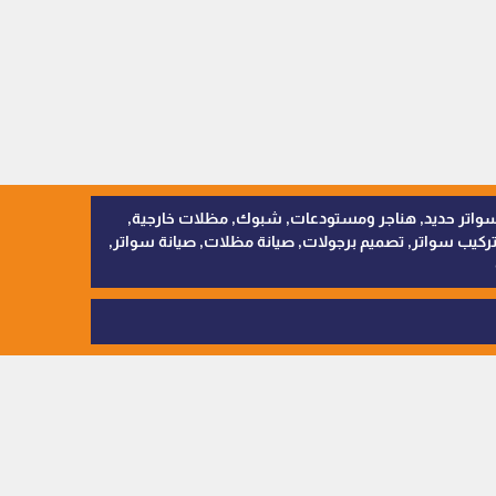
, سواتر اقمشة, سواتر حديد, هناجر ومستودعات, شبوك, مظلات خارجية,
يب سواتر, تصميم برجولات, صيانة مظلات, صيانة سواتر,