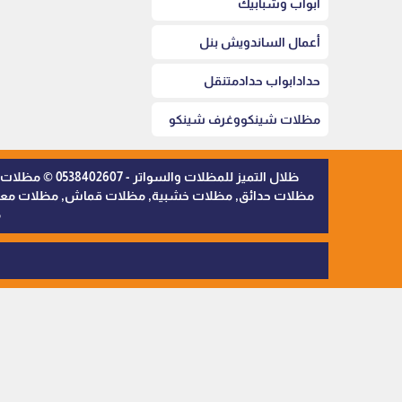
أبواب وشبابيك
أعمال الساندويش بنل
حدادابواب حدادمتنقل
مظلات شينكووغرف شينكو
ظلال التميز 
مظلات حدائق, مظلات خشبية, مظلات قماش, مظلات معدنية,
م