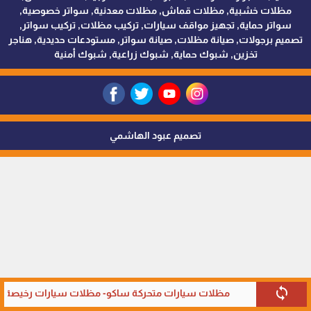
مظلات خشبية, مظلات قماش, مظلات معدنية, سواتر خصوصية,
سواتر حماية, تجهيز مواقف سيارات, تركيب مظلات, تركيب سواتر,
تصميم برجولات, صيانة مظلات, صيانة سواتر, مستودعات حديدية, هناجر
تخزين, شبوك حماية, شبوك زراعية, شبوك أمنية
تصميم عبود الهاشمي
sync
مظلات سيارات متحركة ساكو- مظلات سيارات رخيصة في