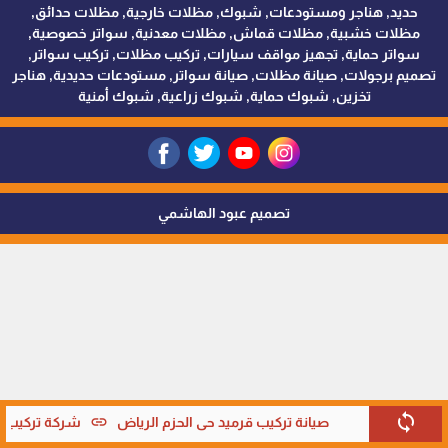
حديد, هناجر ومستودعات, شبوك, مظلات خارجية, مظلات حدائق,
مظلات خشبية, مظلات قماش, مظلات معدنية, سواتر خصوصية,
سواتر حماية, تجهيز مواقف سيارات, تركيب مظلات, تركيب سواتر,
تصميم برجولات, صيانة مظلات, صيانة سواتر, مستودعات حديدية, هناجر
تخزين, شبوك حماية, شبوك زراعية, شبوك أمنية
تصميم عبود الهاشمي
sync
link
صيانة تركيب قرميد حي الحزم الرياض
شركة تركيب قر