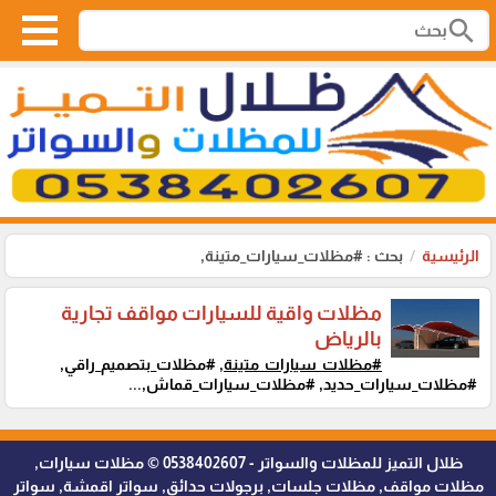
search
الرئيسية
بحث : #مظلات_سيارات_متينة,
مظلات واقية للسيارات مواقف تجارية
بالرياض
#مظلات_سيارات_متينة,
#مظلات_بتصميم_راقي,
#مظلات_سيارات_حديد, #مظلات_سيارات_قماش,...
ظلال التميز للمظلات والسواتر - 0538402607 © مظلات سيارات,
مظلات مواقف, مظلات جلسات, برجولات حدائق, سواتر اقمشة, سواتر