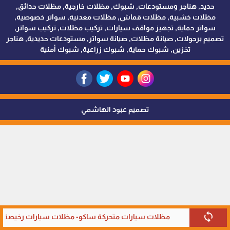
حديد, هناجر ومستودعات, شبوك, مظلات خارجية, مظلات حدائق,
مظلات خشبية, مظلات قماش, مظلات معدنية, سواتر خصوصية,
سواتر حماية, تجهيز مواقف سيارات, تركيب مظلات, تركيب سواتر,
تصميم برجولات, صيانة مظلات, صيانة سواتر, مستودعات حديدية, هناجر
تخزين, شبوك حماية, شبوك زراعية, شبوك أمنية
تصميم عبود الهاشمي
sync
مظلات سيارات متحركة ساكو- مظلات سيارات رخيصة في