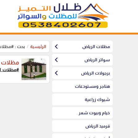
chevron_left
مظلات الرياض
الرئيسية
بحث : #مظلا
chevron_left
سواتر الرياض
مظلات PVC جلسات مظلات أسطح حديثة الرياض
#مظلات_ل
chevron_left
برجولات الرياض
هناجر ومستودعات
شبوك زراعية
خيام وبيوت شعر
قرميد الرياض