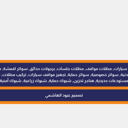
للمظلات والسواتر - 0538402607 © مظلات سيارات, مظلات مواقف, مظلات جلسات, برجولات حدائق
 سواتر خصوصية, سواتر حماية, تجهيز مواقف سيارات, تركيب مظلات, ترك
ستودعات حديدية, هناجر تخزين, شبوك حماية, شبوك زراعية, شبوك أمنية
تصميم عبود الهاشمي