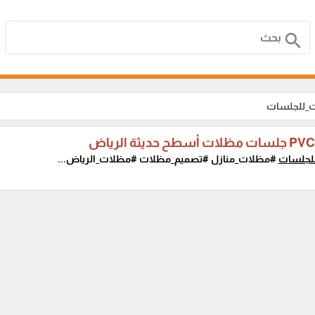
search
ت_للجلسات
لجلسات
#مظلات_منازل #تصميم_مظلات #مظلات_الرياض...