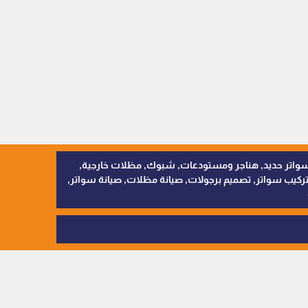
, سواتر اقمشة, سواتر حديد, هناجر ومستودعات, شبوك, مظلات خارجية,
يب سواتر, تصميم برجولات, صيانة مظلات, صيانة سواتر,