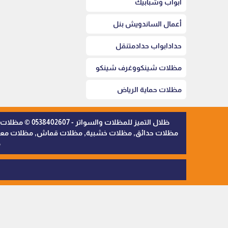
أبواب وشبابيك
أعمال الساندويش بنل
حدادابواب حدادمتنقل
مظلات شينكووغرف شينكو
مظلات حماية الرياض
ظلال التميز 
مظلات حدائق, مظلات خشبية, مظلات قماش, مظلات معدنية,
م