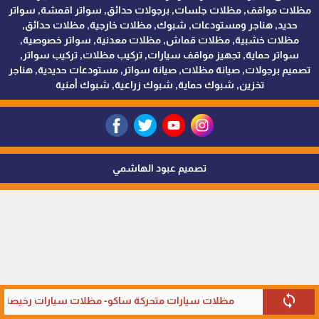
مظلات مواقف, مظلات جلسات, برجولات حدائق, سواتر اقمشة, سواتر
حديد, هناجر ومستودعات, شبوك, مظلات خارجية, مظلات حدائق,
مظلات خشبية, مظلات قماش, مظلات معدنية, سواتر خصوصية,
سواتر حماية, تجهيز مواقف سيارات, تركيب مظلات, تركيب سواتر,
تصميم برجولات, صيانة مظلات, صيانة سواتر, مستودعات حديدية, هناجر
تخزين, شبوك حماية, شبوك زراعية, شبوك أمنية
تصميم عبود الهاشمي
sync
مظلات سيارات متحركة ساكو- مظلات سيارات رخيصة ف