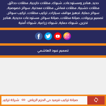
حديد, هناجر ومستودعات, شبوك, مظلات خارجية, مظلات حدائق,
مظلات خشبية, مظلات قماش, مظلات معدنية, سواتر خصوصية,
سواتر حماية, تجهيز مواقف سيارات, تركيب مظلات, تركيب سواتر,
تصميم برجولات, صيانة مظلات, صيانة سواتر, مستودعات حديدية, هناجر
تخزين, شبوك حماية, شبوك زراعية, شبوك أمنية
تصميم عبود الهاشمي
sync
link
صيانة تركيب قرميد حي الحزم الرياض
شركة تركيب قر