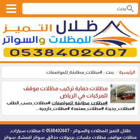
search
الرئيسية
بحث : #مظلات_مطابقة_للمواصفات
مظلات حماية تركيب مظلات موقف
للمركبات في الرياض
#مظلات_مطابقة_للمواصفات
#مظلات_حسب_الطلب
#مظلات_جديدة #مظلات_معتمدة #مظلات_خارجيه...
ظلال التميز للمظلات والسواتر - 0538402607 © مظلات سيارات,
مظلات مواقف, مظلات جلسات, برجولات حدائق, سواتر اقمشة, سواتر