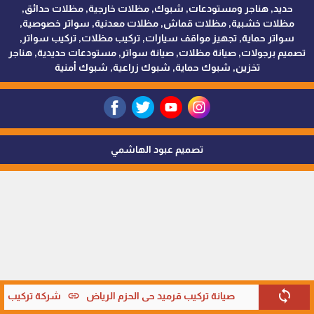
حديد, هناجر ومستودعات, شبوك, مظلات خارجية, مظلات حدائق,
مظلات خشبية, مظلات قماش, مظلات معدنية, سواتر خصوصية,
سواتر حماية, تجهيز مواقف سيارات, تركيب مظلات, تركيب سواتر,
تصميم برجولات, صيانة مظلات, صيانة سواتر, مستودعات حديدية, هناجر
تخزين, شبوك حماية, شبوك زراعية, شبوك أمنية
تصميم عبود الهاشمي
sync
link
صيانة تركيب قرميد حي الحزم الرياض
شركة تركيب قر