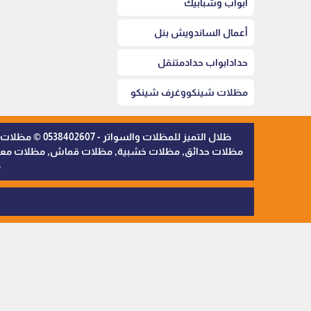
أبواب وشبابيك
أعمال الساندويش بنل
حدادابواب حدادمتنقل
مظلات شينكووغرف شينكو
ظلال التميز 
مظلات حدائق, مظلات خشبية, مظلات قماش, مظلات معدنية,
م