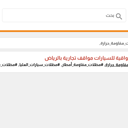
search
_مقاومة_حرارة,
قية للسيارات مواقف تجارية بالرياض
اومة_حرارة,
#مظلات_مقاومة_أمطار, #مظلات_سيارات_العليا, #مظلات_س