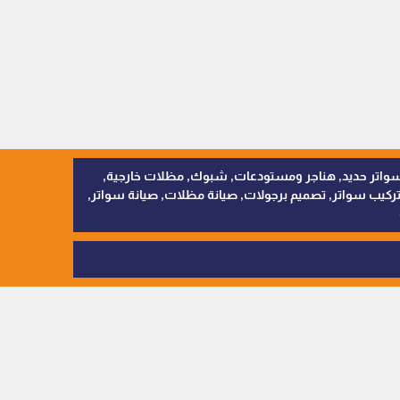
, سواتر اقمشة, سواتر حديد, هناجر ومستودعات, شبوك, مظلات خارجية,
يب سواتر, تصميم برجولات, صيانة مظلات, صيانة سواتر,