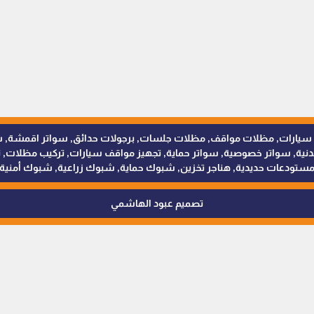
للمظلات والسواتر - 0538402607 © مظلات سيارات, مظلات مواقف, مظلات جلسات, برجولات حدائق
 سواتر خصوصية, سواتر حماية, تجهيز مواقف سيارات, تركيب مظلات, ترك
ستودعات حديدية, هناجر تخزين, شبوك حماية, شبوك زراعية, شبوك أمنية
تصميم عبود الهاشمي