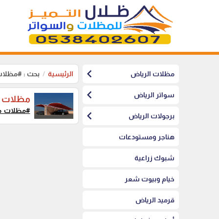
chevron_left
مظلات الرياض
الرئيسية
بحث : #مظلات
chevron_left
سواتر الرياض
مظلات وا
#مظلات_مق
chevron_left
برجولات الرياض
هناجر ومستودعات
شبوك زراعية
خيام وبيوت شعر
قرميد الرياض