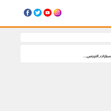
يارات_النرجس,...