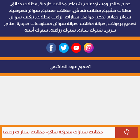
حديد, هناجر ومستودعات, شبوك, مظلات خارجية, مظلات حدائق,
مظلات خشبية, مظلات قماش, مظلات معدنية, سواتر خصوصية,
سواتر حماية, تجهيز مواقف سيارات, تركيب مظلات, تركيب سواتر,
تصميم برجولات, صيانة مظلات, صيانة سواتر, مستودعات حديدية, هناجر
تخزين, شبوك حماية, شبوك زراعية, شبوك أمنية
تصميم عبود الهاشمي
sync
مظلات سيارات متحركة ساكو- مظلات سيارات رخيصة في