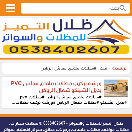
search
الرئيسية
بحث : #مظلات_ملاحق_قماش_الرياض
ورشة تركيب مظلات ملاحق قماش PVC
بديل الشينكو شمال الرياض
#مظلات_ملاحق_قماش_الرياض
#مظلات_pvc
#بديل_الشينكو #مظلات_شمال_الرياض #ورشة_تركيب_مظلات...
ظلال التميز للمظلات والسواتر - 0538402607 © مظلات سيارات,
مظلات مواقف, مظلات جلسات, برجولات حدائق, سواتر اقمشة, سواتر