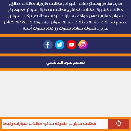
حديد, هناجر ومستودعات, شبوك, مظلات خارجية, مظلات حدائق,
مظلات خشبية, مظلات قماش, مظلات معدنية, سواتر خصوصية,
سواتر حماية, تجهيز مواقف سيارات, تركيب مظلات, تركيب سواتر,
تصميم برجولات, صيانة مظلات, صيانة سواتر, مستودعات حديدية, هناجر
تخزين, شبوك حماية, شبوك زراعية, شبوك أمنية
تصميم عبود الهاشمي
sync
مظلات سيارات متحركة ساكو- مظلات سيارات رخيصة في