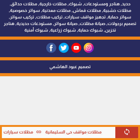
حديد, هناجر ومستودعات, شبوك, مظلات خارجية, مظلات حدائق,
مظلات خشبية, مظلات قماش, مظلات معدنية, سواتر خصوصية,
سواتر حماية, تجهيز مواقف سيارات, تركيب مظلات, تركيب سواتر,
تصميم برجولات, صيانة مظلات, صيانة سواتر, مستودعات حديدية, هناجر
تخزين, شبوك حماية, شبوك زراعية, شبوك أمنية
تصميم عبود الهاشمي
sync
link
مظلات مواقف حي السليمانية
مظلات سيارات متح