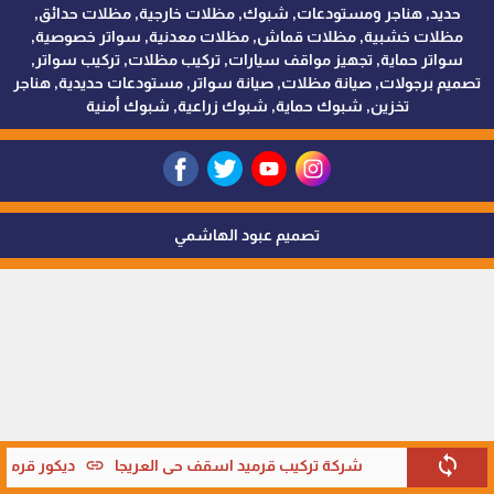
حديد, هناجر ومستودعات, شبوك, مظلات خارجية, مظلات حدائق,
مظلات خشبية, مظلات قماش, مظلات معدنية, سواتر خصوصية,
سواتر حماية, تجهيز مواقف سيارات, تركيب مظلات, تركيب سواتر,
تصميم برجولات, صيانة مظلات, صيانة سواتر, مستودعات حديدية, هناجر
تخزين, شبوك حماية, شبوك زراعية, شبوك أمنية
تصميم عبود الهاشمي
sync
link
شركة تركيب قرميد اسقف حي العريجا
ديكور قرميد