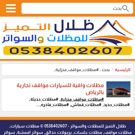
search
الرئيسية
بحث : #مظلات_مواقف_منزلية,
مظلات واقية للسيارات مواقف تجارية
بالرياض
#مظلات_مواقف_منزلية,
#مظلات_حديثة,
#مظلات_حديد, #مظلات_قماش, #مظلات_فاخره,...
ظلال التميز للمظلات والسواتر - 0538402607 © مظلات سيارات,
مظلات مواقف, مظلات جلسات, برجولات حدائق, سواتر اقمشة, سواتر