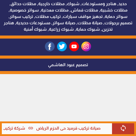
حديد, هناجر ومستودعات, شبوك, مظلات خارجية, مظلات حدائق,
مظلات خشبية, مظلات قماش, مظلات معدنية, سواتر خصوصية,
سواتر حماية, تجهيز مواقف سيارات, تركيب مظلات, تركيب سواتر,
تصميم برجولات, صيانة مظلات, صيانة سواتر, مستودعات حديدية, هناجر
تخزين, شبوك حماية, شبوك زراعية, شبوك أمنية
تصميم عبود الهاشمي
sync
link
صيانة تركيب قرميد حي الحزم الرياض
شركة تركيب قر