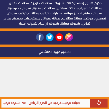
حديد, هناجر ومستودعات, شبوك, مظلات خارجية, مظلات حدائق,
مظلات خشبية, مظلات قماش, مظلات معدنية, سواتر خصوصية,
سواتر حماية, تجهيز مواقف سيارات, تركيب مظلات, تركيب سواتر,
تصميم برجولات, صيانة مظلات, صيانة سواتر, مستودعات حديدية, هناجر
تخزين, شبوك حماية, شبوك زراعية, شبوك أمنية
تصميم عبود الهاشمي
sync
link
صيانة تركيب قرميد حي الحزم الرياض
شركة تركيب قر