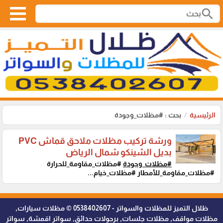
search
الرئيسية
بحث : #مظلات_وجودة
ورشة تركيب مظلات ملاحق قماش PVC
بديل الشينكو شمال الرياض
#مظلات_وجودة
#مظلات_مقاومة_للحرارة
#مظلات_مقاومة_للأمطار #مظلات_خيام...
ظلال التميز للمظلات والسواتر - 0538402607 © مظلات سيارات,
مظلات مواقف, مظلات جلسات, برجولات حدائق, سواتر اقمشة, سواتر