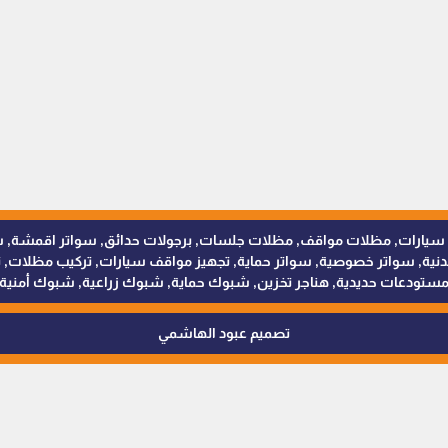
للمظلات والسواتر - 0538402607 © مظلات سيارات, مظلات مواقف, مظلات جلسات, برجولات حدائق
 سواتر خصوصية, سواتر حماية, تجهيز مواقف سيارات, تركيب مظلات, ترك
ستودعات حديدية, هناجر تخزين, شبوك حماية, شبوك زراعية, شبوك أمنية
تصميم عبود الهاشمي