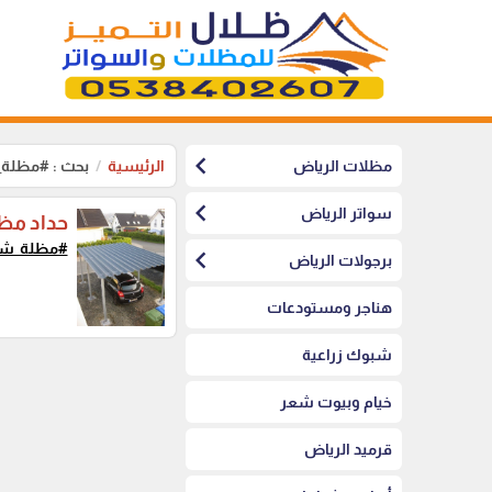
chevron_left
مظلات الرياض
الرئيسية
بحث : #مظلة
chevron_left
سواتر الرياض
حداد مظل
#مظلة_شي
chevron_left
برجولات الرياض
هناجر ومستودعات
شبوك زراعية
خيام وبيوت شعر
قرميد الرياض