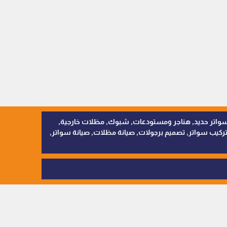
, سواتر اقمشة, سواتر حديد, هناجر ومستودعات, شبوك, مظلات خارجية,
يب سواتر, تصميم برجولات, صيانة مظلات, صيانة سواتر,