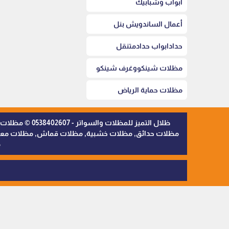
أبواب وشبابيك
أعمال الساندويش بنل
حدادابواب حدادمتنقل
مظلات شينكووغرف شينكو
مظلات حماية الرياض
ظلال التميز 
مظلات حدائق, مظلات خشبية, مظلات قماش, مظلات معدنية,
م