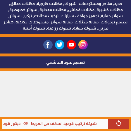
حديد, هناجر ومستودعات, شبوك, مظلات خارجية, مظلات حدائق,
مظلات خشبية, مظلات قماش, مظلات معدنية, سواتر خصوصية,
سواتر حماية, تجهيز مواقف سيارات, تركيب مظلات, تركيب سواتر,
تصميم برجولات, صيانة مظلات, صيانة سواتر, مستودعات حديدية, هناجر
تخزين, شبوك حماية, شبوك زراعية, شبوك أمنية
تصميم عبود الهاشمي
sync
link
شركة تركيب قرميد اسقف حي العريجا
ديكور قرميد