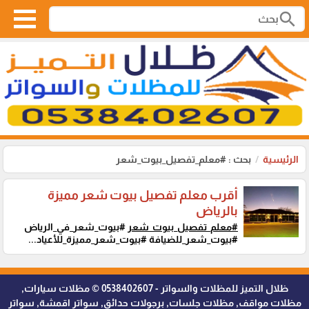
search
الرئيسية
بحث : #معلم_تفصيل_بيوت_شعر
أقرب معلم تفصيل بيوت شعر مميزة
بالرياض
#معلم_تفصيل_بيوت_شعر
#بيوت_شعر_في_الرياض
#بيوت_شعر_للضيافة #بيوت_شعر_مميزة_للأعياد...
ظلال التميز للمظلات والسواتر - 0538402607 © مظلات سيارات,
مظلات مواقف, مظلات جلسات, برجولات حدائق, سواتر اقمشة, سواتر