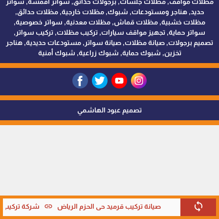
مظلات مواقف, مظلات جلسات, برجولات حدائق, سواتر اقمشة, سواتر
حديد, هناجر ومستودعات, شبوك, مظلات خارجية, مظلات حدائق,
مظلات خشبية, مظلات قماش, مظلات معدنية, سواتر خصوصية,
سواتر حماية, تجهيز مواقف سيارات, تركيب مظلات, تركيب سواتر,
تصميم برجولات, صيانة مظلات, صيانة سواتر, مستودعات حديدية, هناجر
تخزين, شبوك حماية, شبوك زراعية, شبوك أمنية
تصميم عبود الهاشمي
sync
link
صيانة تركيب قرميد حي الحزم الرياض
شركة تركيب قر