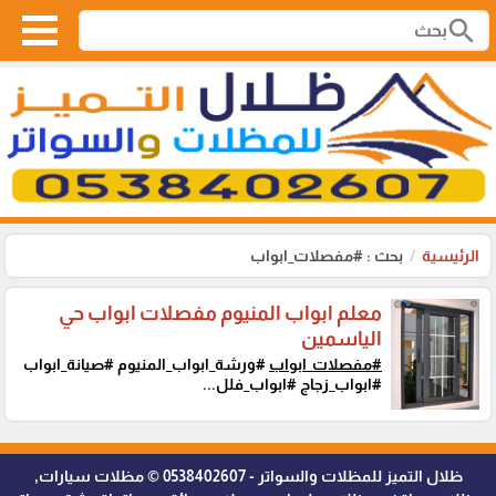
search
الرئيسية
بحث : #مفصلات_ابواب
معلم ابواب المنيوم مفصلات ابواب حي
الياسمين
#مفصلات_ابواب
#ورشة_ابواب_المنيوم #صيانة_ابواب
#ابواب_زجاج #ابواب_فلل...
ظلال التميز للمظلات والسواتر - 0538402607 © مظلات سيارات,