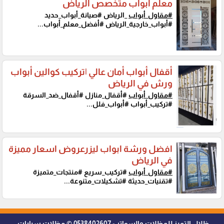
معلم أبواب متخصص الرياض
#مقاول_أبواب
_الرياض #صيانة_أبواب_حديد
#أبواب_خارجية_الرياض #أفضل_معلم_أبواب...
أقفال أبواب أمان عالي |تركيب كوالين أبواب
ورش في الرياض
#مقاول_أبواب
#أقفال_منازل #أقفال_ضد_السرقة
#تركيب_أبواب #أبواب_فلل...
افضل ورشة ابواب ليزرعروض اسعار مميزة
في الرياض
#مقاول_أبواب
#تركيب_سريع #منتجات_متميزة
#تقنيات_حديثة #تشكيلات_متنوعة...
ظلال التميز للمظلات والسواتر - 0538402607 © مظلات سيارات,