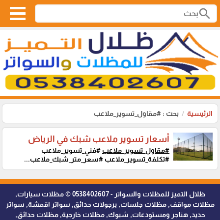
search
الرئيسية
بحث : #مقاول_تسوير_ملاعب
أسعار تسوير ملاعب شبك في الرياض
#مقاول_تسوير_ملاعب
#فني_تسوير_ملاعب
#تكلفة_تسوير_ملاعب #سعر_متر_شبك_ملاعب...
ظلال التميز للمظلات والسواتر - 0538402607 © مظلات سيارات,
مظلات مواقف, مظلات جلسات, برجولات حدائق, سواتر اقمشة, سواتر
حديد, هناجر ومستودعات, شبوك, مظلات خارجية, مظلات حدائق,