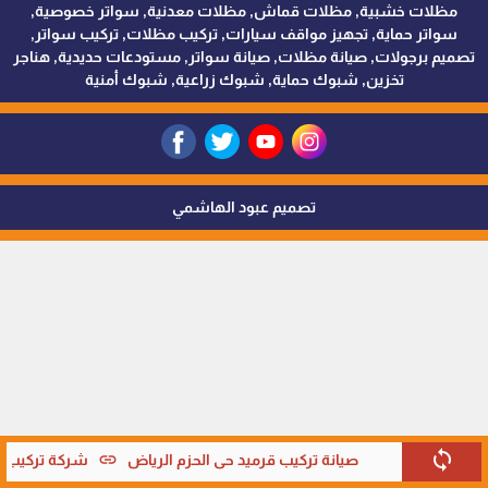
مظلات خشبية, مظلات قماش, مظلات معدنية, سواتر خصوصية,
سواتر حماية, تجهيز مواقف سيارات, تركيب مظلات, تركيب سواتر,
تصميم برجولات, صيانة مظلات, صيانة سواتر, مستودعات حديدية, هناجر
تخزين, شبوك حماية, شبوك زراعية, شبوك أمنية
تصميم عبود الهاشمي
sync
link
صيانة تركيب قرميد حي الحزم الرياض
شركة تركيب قر