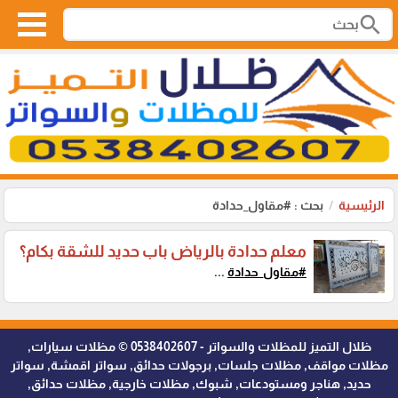
search
الرئيسية
بحث : #مقاول_حدادة
معلم حدادة بالرياض باب حديد للشقة بكام؟
#مقاول_حدادة
...
ظلال التميز للمظلات والسواتر - 0538402607 © مظلات سيارات,
مظلات مواقف, مظلات جلسات, برجولات حدائق, سواتر اقمشة, سواتر
حديد, هناجر ومستودعات, شبوك, مظلات خارجية, مظلات حدائق,