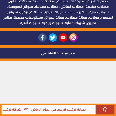
حديد, هناجر ومستودعات, شبوك, مظلات خارجية, مظلات حدائق,
مظلات خشبية, مظلات قماش, مظلات معدنية, سواتر خصوصية,
سواتر حماية, تجهيز مواقف سيارات, تركيب مظلات, تركيب سواتر,
تصميم برجولات, صيانة مظلات, صيانة سواتر, مستودعات حديدية, هناجر
تخزين, شبوك حماية, شبوك زراعية, شبوك أمنية
تصميم عبود الهاشمي
sync
link
صيانة تركيب قرميد حي الحزم الرياض
شركة تركيب قر