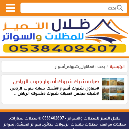
search
الرئيسية
بحث : #مقاول_شبوك_أسوار
صيانة شبك شبوك أسوار جنوب الرياض
#مقاول_شبوك_أسوار
#شبك_حماية_جنوب_الرياض
#شبك_مجلفن #صيانة_شبوك #شبوك_الرياض...
ظلال التميز للمظلات والسواتر - 0538402607 © مظلات سيارات,
مظلات مواقف, مظلات جلسات, برجولات حدائق, سواتر اقمشة, سواتر