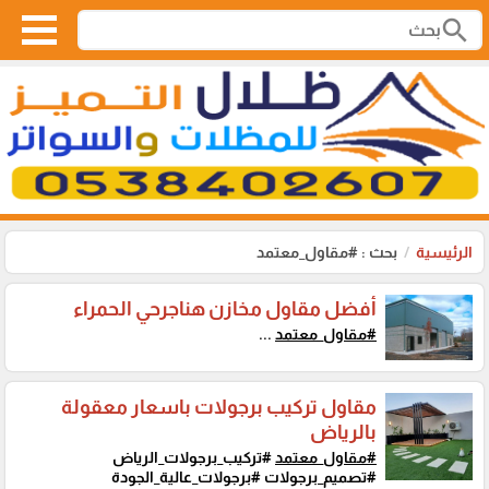
search
الرئيسية
بحث : #مقاول_معتمد
أفضل مقاول مخازن هناجرحي الحمراء
#مقاول_معتمد
...
مقاول تركيب برجولات باسعار معقولة
بالرياض
#مقاول_معتمد
#تركيب_برجولات_الرياض
#تصميم_برجولات #برجولات_عالية_الجودة