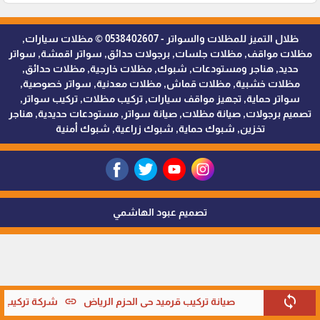
ظلال التميز للمظلات والسواتر - 0538402607 © مظلات سيارات,
مظلات مواقف, مظلات جلسات, برجولات حدائق, سواتر اقمشة, سواتر
حديد, هناجر ومستودعات, شبوك, مظلات خارجية, مظلات حدائق,
مظلات خشبية, مظلات قماش, مظلات معدنية, سواتر خصوصية,
سواتر حماية, تجهيز مواقف سيارات, تركيب مظلات, تركيب سواتر,
تصميم برجولات, صيانة مظلات, صيانة سواتر, مستودعات حديدية, هناجر
تخزين, شبوك حماية, شبوك زراعية, شبوك أمنية
تصميم عبود الهاشمي
sync
link
صيانة تركيب قرميد حي الحزم الرياض
شركة تركيب قر