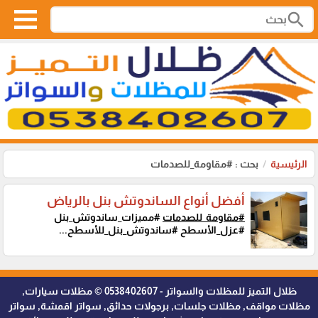
search
الرئيسية
بحث : #مقاومة_للصدمات
أفضل أنواع الساندوتش بنل بالرياض
#مقاومة_للصدمات
#مميزات_ساندوتش_بنل
#عزل_الأسطح #ساندوتش_بنل_للأسطح...
ظلال التميز للمظلات والسواتر - 0538402607 © مظلات سيارات,
مظلات مواقف, مظلات جلسات, برجولات حدائق, سواتر اقمشة, سواتر