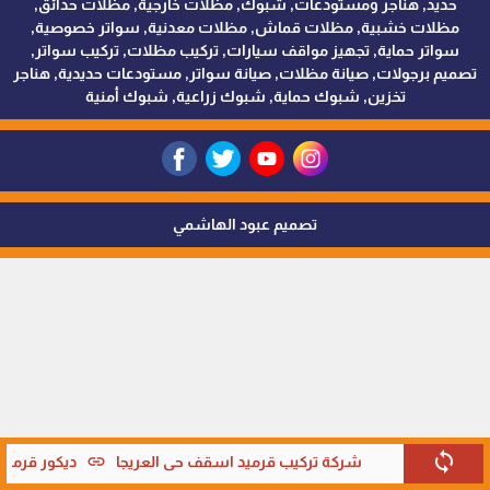
حديد, هناجر ومستودعات, شبوك, مظلات خارجية, مظلات حدائق,
مظلات خشبية, مظلات قماش, مظلات معدنية, سواتر خصوصية,
سواتر حماية, تجهيز مواقف سيارات, تركيب مظلات, تركيب سواتر,
تصميم برجولات, صيانة مظلات, صيانة سواتر, مستودعات حديدية, هناجر
تخزين, شبوك حماية, شبوك زراعية, شبوك أمنية
تصميم عبود الهاشمي
sync
link
شركة تركيب قرميد اسقف حي العريجا
ديكور قرميد