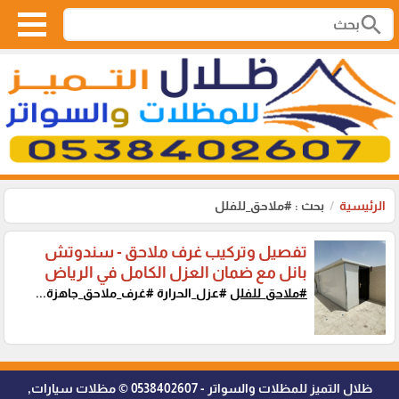
search
الرئيسية
بحث : #ملاحق_للفلل
تفصيل وتركيب غرف ملاحق - سندوتش
بانل مع ضمان العزل الكامل في الرياض
#ملاحق_للفلل
#عزل_الحرارة #غرف_ملاحق_جاهزة...
ظلال التميز للمظلات والسواتر - 0538402607 © مظلات سيارات,