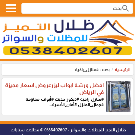
search
الرئيسية
بحث : #منازل_راقية
افضل ورشة ابواب ليزرعروض اسعار مميزة
في الرياض
#منازل_راقية
#ديكور_حديث #أبواب_مقاومة
#جمال_المنزل #أمان_الأسرة...
ظلال التميز للمظلات والسواتر - 0538402607 © مظلات سيارات,