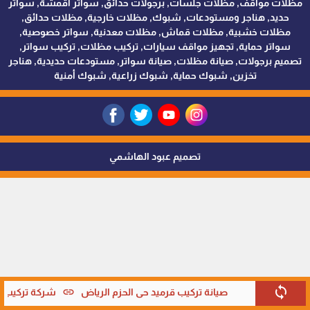
مظلات مواقف, مظلات جلسات, برجولات حدائق, سواتر اقمشة, سواتر
حديد, هناجر ومستودعات, شبوك, مظلات خارجية, مظلات حدائق,
مظلات خشبية, مظلات قماش, مظلات معدنية, سواتر خصوصية,
سواتر حماية, تجهيز مواقف سيارات, تركيب مظلات, تركيب سواتر,
تصميم برجولات, صيانة مظلات, صيانة سواتر, مستودعات حديدية, هناجر
تخزين, شبوك حماية, شبوك زراعية, شبوك أمنية
تصميم عبود الهاشمي
sync
link
صيانة تركيب قرميد حي الحزم الرياض
شركة تركيب قر