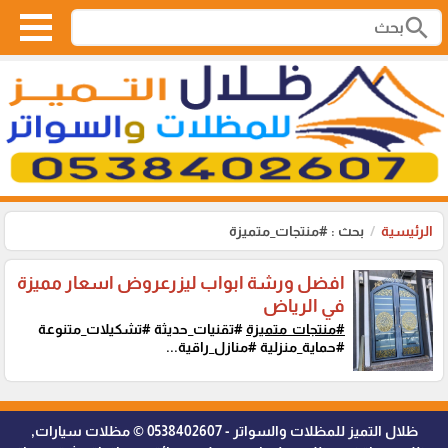
search
الرئيسية
بحث : #منتجات_متميزة
افضل ورشة ابواب ليزرعروض اسعار مميزة
في الرياض
#منتجات_متميزة
#تقنيات_حديثة #تشكيلات_متنوعة
#حماية_منزلية #منازل_راقية...
ظلال التميز للمظلات والسواتر - 0538402607 © مظلات سيارات,