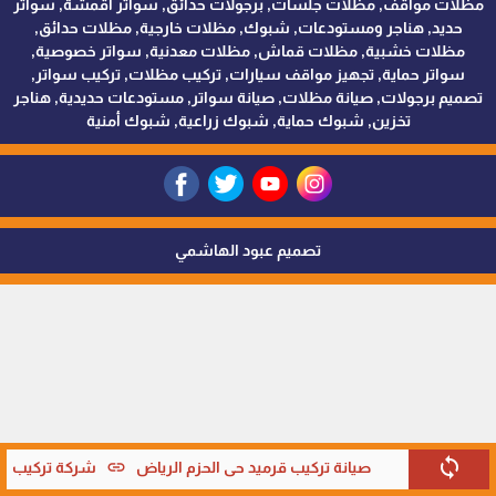
مظلات مواقف, مظلات جلسات, برجولات حدائق, سواتر اقمشة, سواتر
حديد, هناجر ومستودعات, شبوك, مظلات خارجية, مظلات حدائق,
مظلات خشبية, مظلات قماش, مظلات معدنية, سواتر خصوصية,
سواتر حماية, تجهيز مواقف سيارات, تركيب مظلات, تركيب سواتر,
تصميم برجولات, صيانة مظلات, صيانة سواتر, مستودعات حديدية, هناجر
تخزين, شبوك حماية, شبوك زراعية, شبوك أمنية
تصميم عبود الهاشمي
sync
link
صيانة تركيب قرميد حي الحزم الرياض
شركة تركيب قر