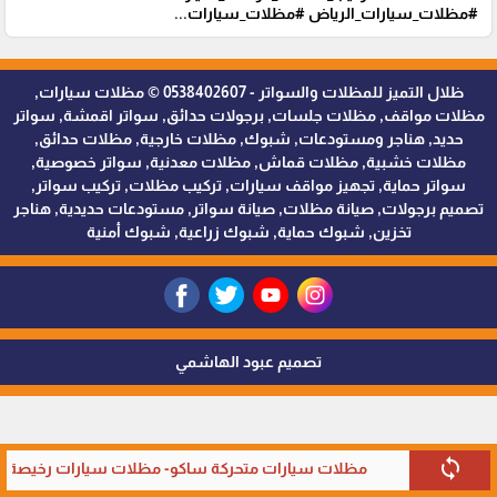
#مظلات_سيارات_الرياض #مظلات_سيارات...
ظلال التميز للمظلات والسواتر - 0538402607 © مظلات سيارات,
مظلات مواقف, مظلات جلسات, برجولات حدائق, سواتر اقمشة, سواتر
حديد, هناجر ومستودعات, شبوك, مظلات خارجية, مظلات حدائق,
مظلات خشبية, مظلات قماش, مظلات معدنية, سواتر خصوصية,
سواتر حماية, تجهيز مواقف سيارات, تركيب مظلات, تركيب سواتر,
تصميم برجولات, صيانة مظلات, صيانة سواتر, مستودعات حديدية, هناجر
تخزين, شبوك حماية, شبوك زراعية, شبوك أمنية
تصميم عبود الهاشمي
sync
مظلات سيارات متحركة ساكو- مظلات سيارات رخيصة في