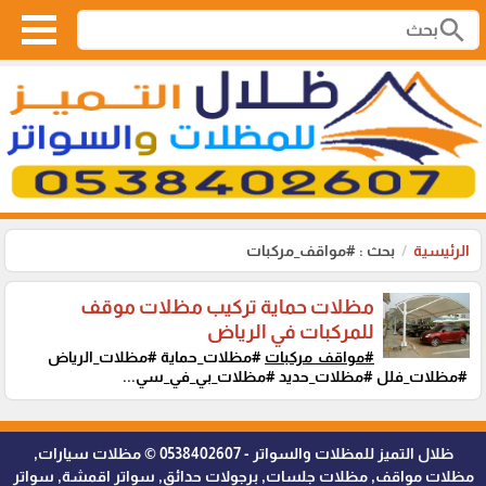
search
الرئيسية
بحث : #مواقف_مركبات
مظلات حماية تركيب مظلات موقف
للمركبات في الرياض
#مواقف_مركبات
#مظلات_حماية #مظلات_الرياض
#مظلات_فلل #مظلات_حديد #مظلات_بي_في_سي...
ظلال التميز للمظلات والسواتر - 0538402607 © مظلات سيارات,
مظلات مواقف, مظلات جلسات, برجولات حدائق, سواتر اقمشة, سواتر