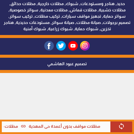
حديد, هناجر ومستودعات, شبوك, مظلات خارجية, مظلات حدائق,
مظلات خشبية, مظلات قماش, مظلات معدنية, سواتر خصوصية,
سواتر حماية, تجهيز مواقف سيارات, تركيب مظلات, تركيب سواتر,
تصميم برجولات, صيانة مظلات, صيانة سواتر, مستودعات حديدية, هناجر
تخزين, شبوك حماية, شبوك زراعية, شبوك أمنية
تصميم عبود الهاشمي
sync
link
مظلات مواقف بدون أعمدة حي المهدية
مظلات موا