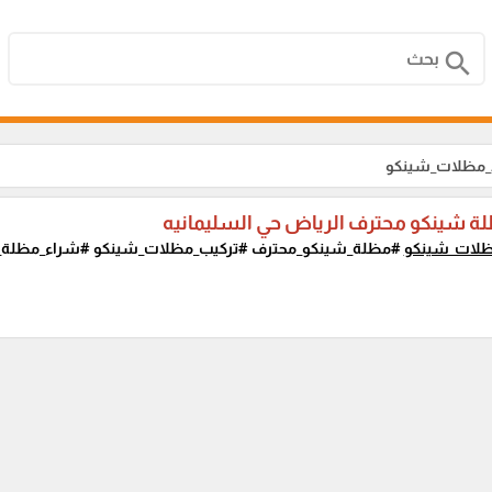
search
د_مظلات_شينكو
ة شينكو محترف الرياض حي السليمانيه
ظلات_شينكو
#مظلة_شينكو_محترف #تركيب_مظلات_شينكو #شراء_مظلة_ش