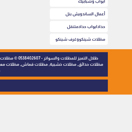
أبواب وشبابيك
أعمال الساندويش بنل
حدادابواب حدادمتنقل
مظلات شينكووغرف شينكو
ظلال التميز 
مظلات حدائق, مظلات خشبية, مظلات قماش, مظلات معدنية,
م