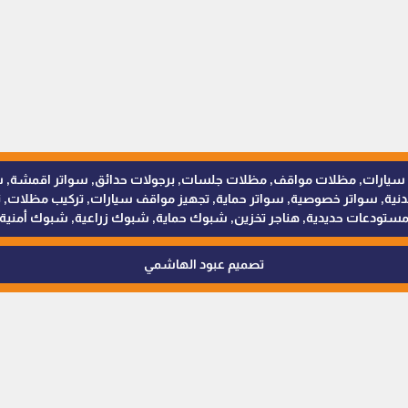
للمظلات والسواتر - 0538402607 © مظلات سيارات, مظلات مواقف, مظلات جلسات, برجولات حدائق
 سواتر خصوصية, سواتر حماية, تجهيز مواقف سيارات, تركيب مظلات, ترك
ستودعات حديدية, هناجر تخزين, شبوك حماية, شبوك زراعية, شبوك أمنية
تصميم عبود الهاشمي