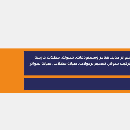
, سواتر اقمشة, سواتر حديد, هناجر ومستودعات, شبوك, مظلات خارجية,
يب سواتر, تصميم برجولات, صيانة مظلات, صيانة سواتر,