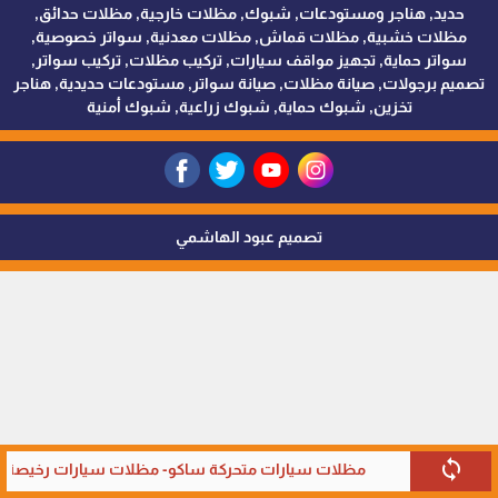
حديد, هناجر ومستودعات, شبوك, مظلات خارجية, مظلات حدائق,
مظلات خشبية, مظلات قماش, مظلات معدنية, سواتر خصوصية,
سواتر حماية, تجهيز مواقف سيارات, تركيب مظلات, تركيب سواتر,
تصميم برجولات, صيانة مظلات, صيانة سواتر, مستودعات حديدية, هناجر
تخزين, شبوك حماية, شبوك زراعية, شبوك أمنية
تصميم عبود الهاشمي
sync
مظلات سيارات متحركة ساكو- مظلات سيارات رخيصة في