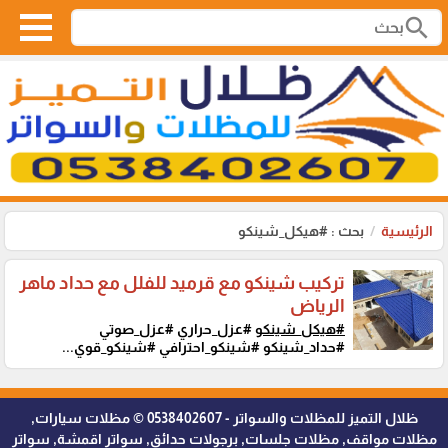
search
الرئيسية
بحث : #هيكل_شينكو
تركيب شينكو مع قرميد للفلل مع حداد ماهر
الرياض
#هيكل_شينكو
#عزل_حراري #عزل_صوتي
#حداد_شينكو #شينكو_احترافي #شينكو_قوي...
ظلال التميز للمظلات والسواتر - 0538402607 © مظلات سيارات,
مظلات مواقف, مظلات جلسات, برجولات حدائق, سواتر اقمشة, سواتر