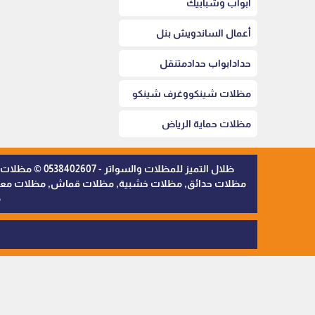
أبواب وشبابيك
أعمال الساندويش بنل
حدادابواب حدادمتنقل
مظلات شينكووغرف شينكو
مظلات حماية الرياض
ظلال التميز 
مظلات حدائق, مظلات خشبية, مظلات قماش, مظلات معدنية,
م