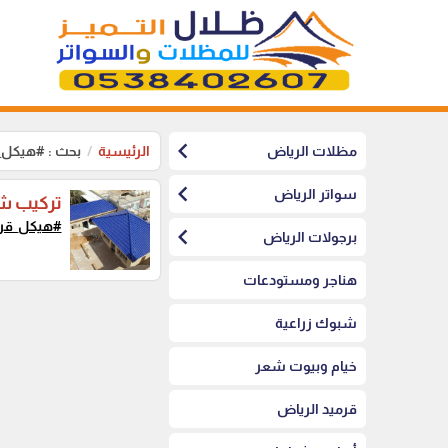
chevron_left
مظلات الرياض
الرئيسية
بحث : #هيكل_
chevron_left
سواتر الرياض
تركيب شي
#هيكل_قرم
chevron_left
برجولات الرياض
هناجر ومستودعات
شبوك زراعية
خيام وبيوت شعر
قرميد الرياض