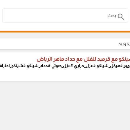
search
قرميد
نكو مع قرميد للفلل مع حداد ماهر الرياض
يد
#هيكل_شينكو #عزل_حراري #عزل_صوتي #حداد_شينكو #شينكو_احترافي