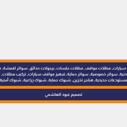
للمظلات والسواتر - 0538402607 © مظلات سيارات, مظلات مواقف, مظلات جلسات, برجولات حدائق
 سواتر خصوصية, سواتر حماية, تجهيز مواقف سيارات, تركيب مظلات, ترك
ستودعات حديدية, هناجر تخزين, شبوك حماية, شبوك زراعية, شبوك أمنية
تصميم عبود الهاشمي