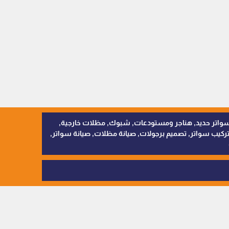
, سواتر اقمشة, سواتر حديد, هناجر ومستودعات, شبوك, مظلات خارجية,
يب سواتر, تصميم برجولات, صيانة مظلات, صيانة سواتر,