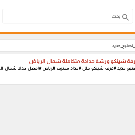
search
تصنيع_حديد
رفة شينكو ورشة حدادة متكاملة شمال الرياض
يع_حديد
#غرف_شينكو_فلل #حداد_محترف_الرياض #افضل_حداد_شمال_الري