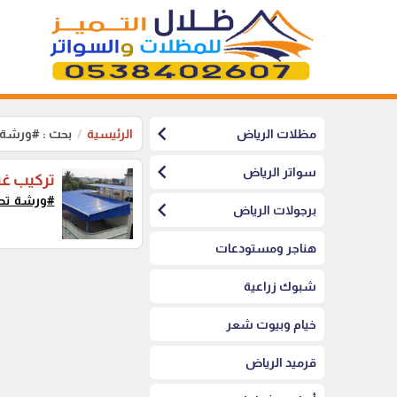
chevron_left
مظلات الرياض
الرئيسية
بحث : #ورشة_
chevron_left
سواتر الرياض
تركيب غ
#ورشة_تصن
chevron_left
برجولات الرياض
هناجر ومستودعات
شبوك زراعية
خيام وبيوت شعر
قرميد الرياض