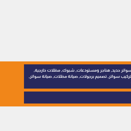
, سواتر اقمشة, سواتر حديد, هناجر ومستودعات, شبوك, مظلات خارجية,
يب سواتر, تصميم برجولات, صيانة مظلات, صيانة سواتر,