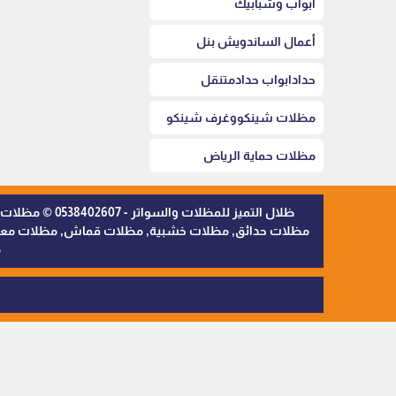
أبواب وشبابيك
أعمال الساندويش بنل
حدادابواب حدادمتنقل
مظلات شينكووغرف شينكو
مظلات حماية الرياض
ظلال التميز 
مظلات حدائق, مظلات خشبية, مظلات قماش, مظلات معدنية,
م