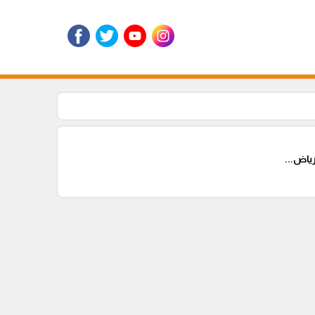
اض...