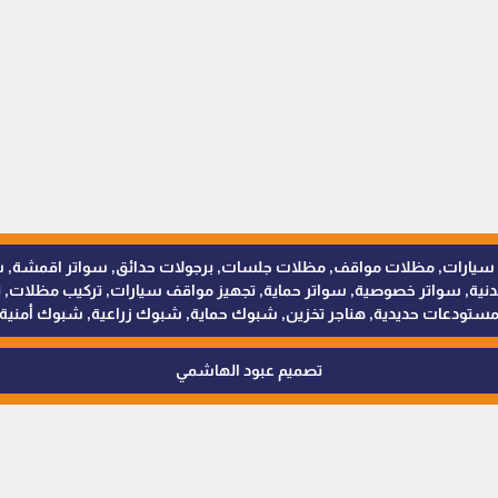
للمظلات والسواتر - 0538402607 © مظلات سيارات, مظلات مواقف, مظلات جلسات, برجولات حدائق
 سواتر خصوصية, سواتر حماية, تجهيز مواقف سيارات, تركيب مظلات, ترك
ستودعات حديدية, هناجر تخزين, شبوك حماية, شبوك زراعية, شبوك أمنية
تصميم عبود الهاشمي