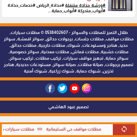
#ورشة_حدادة_متنقلة
#حدادة_الرياض #خدمات_حدادة
#أبواب_متحركة #أبواب_حماية...
ظلال التميز للمظلات والسواتر - 0538402607 © مظلات سيارات,
مظلات مواقف, مظلات جلسات, برجولات حدائق, سواتر اقمشة, سواتر
حديد, هناجر ومستودعات, شبوك, مظلات خارجية, مظلات حدائق,
مظلات خشبية, مظلات قماش, مظلات معدنية, سواتر خصوصية,
سواتر حماية, تجهيز مواقف سيارات, تركيب مظلات, تركيب سواتر,
تصميم برجولات, صيانة مظلات, صيانة سواتر, مستودعات حديدية, هناجر
تخزين, شبوك حماية, شبوك زراعية, شبوك أمنية
تصميم عبود الهاشمي
sync
link
مظلات مواقف حي السليمانية
مظلات سيارات متحر