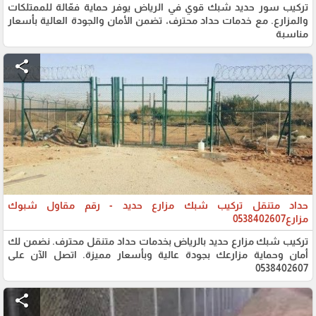
تركيب سور حديد شبك قوي في الرياض يوفر حماية فعّالة للممتلكات
والمزارع. مع خدمات حداد محترف، تضمن الأمان والجودة العالية بأسعار
مناسبة
share
حداد متنقل تركيب شبك مزارع حديد - رقم مقاول شبوك
مزارع0538402607
تركيب شبك مزارع حديد بالرياض بخدمات حداد متنقل محترف. نضمن لك
أمان وحماية مزارعك بجودة عالية وبأسعار مميزة. اتصل الآن على
0538402607
share