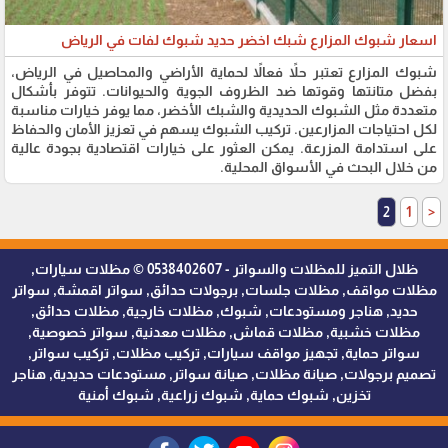
اسعار شبوك المزارع شبك اخضر حديد شبوك لفات في الرياض
شبوك المزارع تعتبر حلاً فعالاً لحماية الأراضي والمحاصيل في الرياض،
بفضل متانتها وقوتها ضد الظروف الجوية والحيوانات. تتوفر بأشكال
متعددة مثل الشبوك الحديدية والشبك الأخضر، مما يوفر خيارات مناسبة
لكل احتياجات المزارعين. تركيب الشبوك يسهم في تعزيز الأمان والحفاظ
على استدامة المزرعة. يمكن العثور على خيارات اقتصادية بجودة عالية
من خلال البحث في الأسواق المحلية.
2
1
<
ظلال التميز للمظلات والسواتر - 0538402607 © مظلات سيارات,
مظلات مواقف, مظلات جلسات, برجولات حدائق, سواتر اقمشة, سواتر
حديد, هناجر ومستودعات, شبوك, مظلات خارجية, مظلات حدائق,
مظلات خشبية, مظلات قماش, مظلات معدنية, سواتر خصوصية,
سواتر حماية, تجهيز مواقف سيارات, تركيب مظلات, تركيب سواتر,
تصميم برجولات, صيانة مظلات, صيانة سواتر, مستودعات حديدية, هناجر
تخزين, شبوك حماية, شبوك زراعية, شبوك أمنية