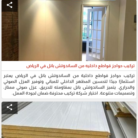
share
تركيب حواجز قواطع داخليه من الساندوتش بانل في الرياض
تركيب حواجز قواطع داخلية من الساندوتش بانل في الرياض يعتبر
استثمارًا جيدًا لتحسين المظهر الداخلي للمباني وتوفير العزل الصوتي
والحراري. يتميز الساندوتش بانل بمقاومته للحريق، عزل صوتي ممتاز،
وتصميمات متنوعة. اختيار شركة تركيب محترفة ضمان لجودة العمل.
share