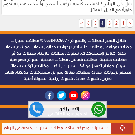
بانل في الرياض؟ اكتشف كيفية تركيب أسطح وأسقف عصرية تدوم
طويلاً مع العزل الممتاز
>
6
5
4
3
2
1
<
ظلال التميز للمظلات والسواتر - 0538402607 © مظلات سيارات,
مظلات مواقف, مظلات جلسات, برجولات حدائق, سواتر اقمشة, سواتر
حديد, هناجر ومستودعات, شبوك, مظلات خارجية, مظلات حدائق,
مظلات خشبية, مظلات قماش, مظلات معدنية, سواتر خصوصية,
سواتر حماية, تجهيز مواقف سيارات, تركيب مظلات, تركيب سواتر,
تصميم برجولات, صيانة مظلات, صيانة سواتر, مستودعات حديدية, هناجر
تخزين, شبوك حماية, شبوك زراعية, شبوك أمنية
اتصل الآن
تصميم عبود الهاشمي
sync
link
ات سيارات متحركة ساكو- مظلات سيارات رخيصة في الرياض
صيانة 