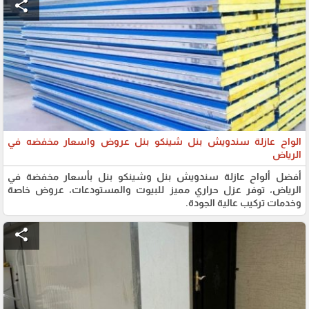
share
الواح عازلة سندويش بنل شينكو بنل عروض واسعار مخفضه في
الرياض
أفضل ألواح عازلة سندويش بنل وشينكو بنل بأسعار مخفضة في
الرياض، توفر عزل حراري مميز للبيوت والمستودعات، عروض خاصة
وخدمات تركيب عالية الجودة.
share