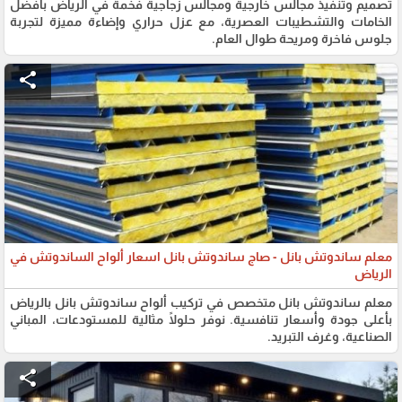
تصميم وتنفيذ مجالس خارجية ومجالس زجاجية فخمة في الرياض بأفضل
الخامات والتشطيبات العصرية، مع عزل حراري وإضاءة مميزة لتجربة
جلوس فاخرة ومريحة طوال العام.
share
معلم ساندوتش بانل - صاج ساندوتش بانل اسعار ألواح الساندوتش في
الرياض
معلم ساندوتش بانل متخصص في تركيب ألواح ساندوتش بانل بالرياض
بأعلى جودة وأسعار تنافسية. نوفر حلولًا مثالية للمستودعات، المباني
الصناعية، وغرف التبريد.
share