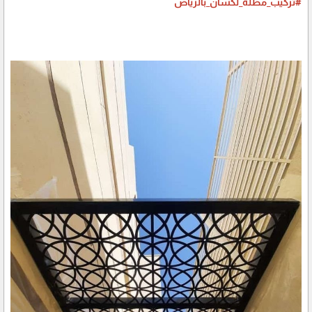
#تركيب_مظلة_لكسان_بالرياض