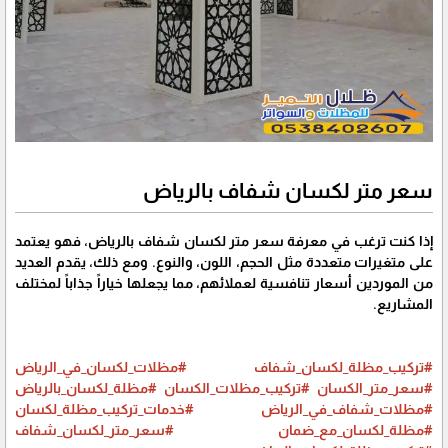
سعر متر لكسان شفاف بالرياض
إذا كنت ترغب في معرفة سعر متر لكسان شفاف بالرياض، فهو يعتمد
على متغيرات متعددة مثل الحجم، اللون، والنوع. ومع ذلك، يقدم العديد
من الموردين أسعار تنافسية لعملائهم، مما يجعلها خياراً جذاباً لمختلف
المشاريع.
#تركيب_مظلة_لكسان_شفاف
#مظلات_لكسان_في_الرياض
#سعر_متر_الكسان
#تركيب_مظلات_الكسان
#مظلة_لكسان_بالرياض
#مظلات_شفاف_في_الرياض
#خدمات_تركيب_مظلة_لكسان
#مظلة_لكسان_مع_ضمان
#سعر_متر_لكسان_شفاف