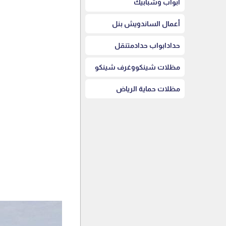
أبواب وشبابيك
أعمال الساندويش بنل
حدادابواب حدادمتنقل
مظلات شينكووغرف شينكو
مظلات حماية الرياض